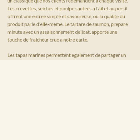
un classique que nos clients redemandent a chaque visite.
Les crevettes, seiches et poulpe sautees a l'ail et au persil
offrent une entree simple et savoureuse, ou la qualite du
produit parle d'elle-meme. Le tartare de saumon, prepare
minute avec un assaisonnement delicat, apporte une
touche de fraicheur crue a notre carte.
Les tapas marines permettent egalement de partager un
moment convivial en debut de repas. Les frites de panisse,
cette specialite provencale a base de farine de pois
RESERVEZ VOTRE TABLE
chiches, sont servies croustillantes avec un aioli fait
maison. La tapenade d'olives noires sur croutons et le
guacamole aux nachos completent cette selection
d'amuse-bouches mediterraneens, ideaux pour
accompagner un apéritif en terrasse. Prolongez
l'experience avec nos
cocktails et spritz
face a la mer.
Linguine aux Palourdes et Gambas