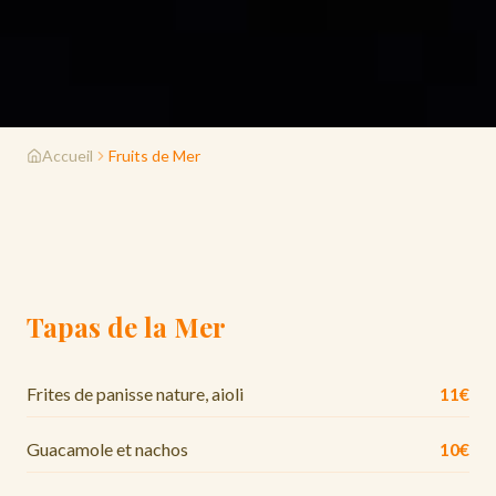
Accueil
Fruits de Mer
Tapas de la Mer
Frites de panisse nature, aioli
11€
Guacamole et nachos
10€