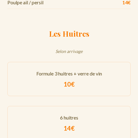
Poulpe ail / persil
14€
Les Huitres
Selon arrivage
Formule 3 huitres + verre de vin
10€
6 huitres
14€