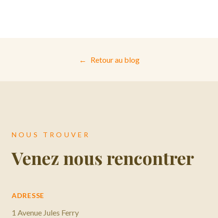
compagnons ideaux : AOP Coteaux d'Aix-en-
Provence, AOP Cassis ou Muscadet. Le prosecco et
les spritz sont aussi populaires en aperitif.
←
Retour au blog
NOUS TROUVER
Venez nous rencontrer
ADRESSE
1 Avenue Jules Ferry